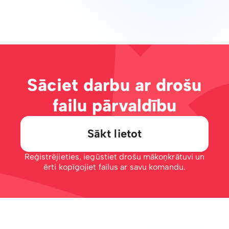
Sāciet darbu ar drošu
failu pārvaldību
Sākt lietot
Reģistrējieties, iegūstiet drošu mākoņkrātuvi un
ērti kopīgojiet failus ar savu komandu.