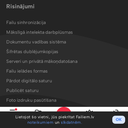
Risinājumi
Failu sinhronizācija
Mākslīgā intelekta darbplūsmas
Dokumentu vadības sistēma
Šifrētas dublējumkopijas
Serveri un privātā mākoņdatošana
Failu ielādes formas
Pārdot digitālo saturu
Publicēt saturu
Foto izdruku pasūtīšana
Bergafoto drukas produkti
Lietojot šo vietni, jūs piekrītat Failiem.lv
OK
Izvēlne
Mani faili
PRO
Ieiet
noteikumiem
un
sīkdatnēm.