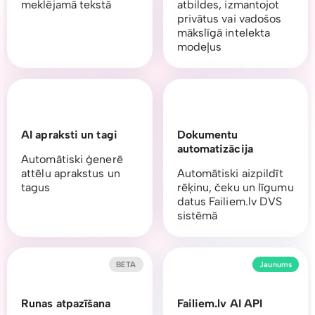
meklējamā tekstā
atbildes, izmantojot
privātus vai vadošos
mākslīgā intelekta
modeļus
AI apraksti un tagi
Dokumentu
automatizācija
Automātiski ģenerē
attēlu aprakstus un
Automātiski aizpildīt
tagus
rēķinu, čeku un līgumu
datus Failiem.lv DVS
sistēmā
BETA
Jaunums
Runas atpazīšana
Failiem.lv AI API