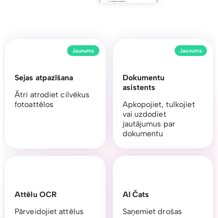
Jaunums
Jaunums
Sejas atpazīšana
Dokumentu
asistents
Ātri atrodiet cilvēkus
fotoattēlos
Apkopojiet, tulkojiet
vai uzdodiet
jautājumus par
dokumentu
Attēlu OCR
AI Čats
Pārveidojiet attēlus
Saņemiet drošas