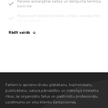
Atjaunojiet izdzēstos failus un failu versijas līdz
pat 5 gadiem
Integrēts E-paraksts. Komentāri un failu
ietagošana
Rādīt vairāk
Atspējot lejupielādes ar tikai skatīšanas piekļuvi
Failiem.lv apvieno drošu glabāšanu, koplietošanu,
publicēšanu, satura pārvaldību un mākslīgā intelekta
rīkus, lai organizētu failus un paātrinātu profesionāļu,
uzņēmumu un viņu klientu darbplūsmas.