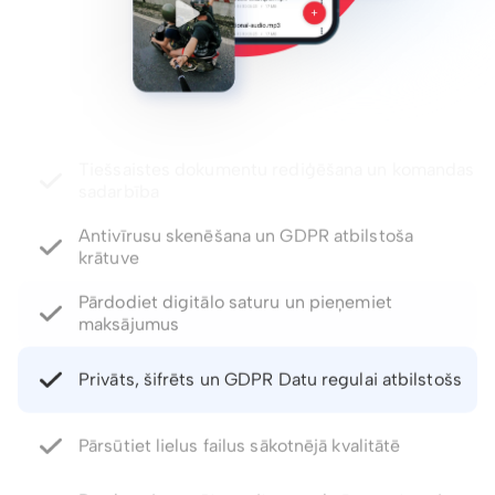
Antivīrusu skenēšana un GDPR atbilstoša
krātuve
Pārdodiet digitālo saturu un pieņemiet
maksājumus
Privāts, šifrēts un GDPR Datu regulai atbilstošs
Pārsūtiet lielus failus sākotnējā kvalitātē
Paroles aizsargātas saites un derīguma termiņa
kontrole