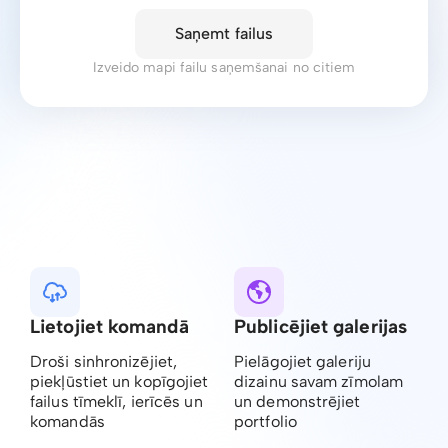
Saņemt failus
Izveido mapi failu saņemšanai no citiem
Lietojiet komandā
Publicējiet galerijas
Droši sinhronizējiet,
Pielāgojiet galeriju
piekļūstiet un kopīgojiet
dizainu savam zīmolam
failus tīmeklī, ierīcēs un
un demonstrējiet
komandās
portfolio