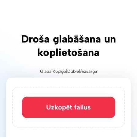
Droša glabāšana un
koplietošana
Glabā
|
Kopīgo
|
Dublē
|
Aizsargā
Uzkopēt failus