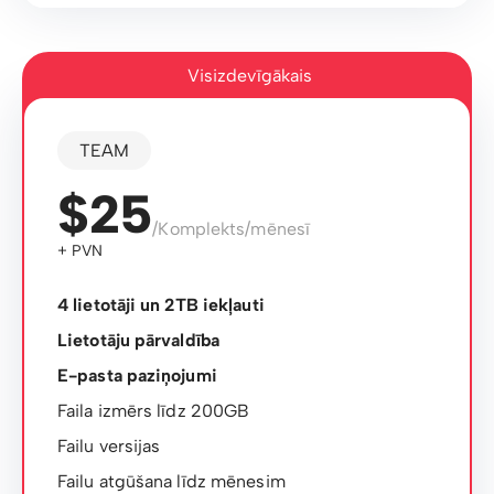
Visizdevīgākais
TEAM
$25
/Komplekts/mēnesī
+ PVN
4 lietotāji un 2TB iekļauti
Lietotāju pārvaldība
E-pasta paziņojumi
Faila izmērs līdz 200GB
Failu versijas
Failu atgūšana līdz mēnesim