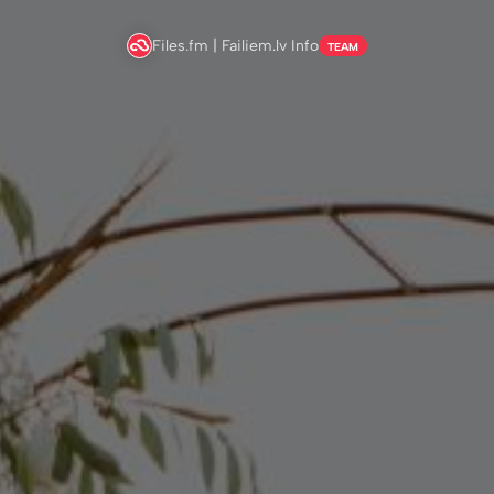
Files.fm | Failiem.lv Info
TEAM