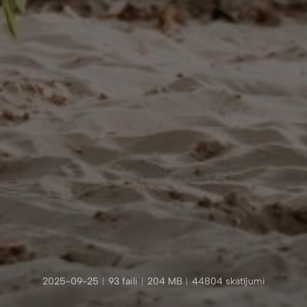
2025-09-25
︱
93 faili
︱
204 MB
︱
44804 skatījumi