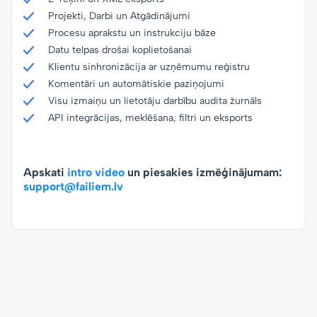
Projekti, Darbi un Atgādinājumi
Procesu aprakstu un instrukciju bāze
Datu telpas drošai koplietošanai
Klientu sinhronizācija ar uzņēmumu reģistru
Komentāri un automātiskie paziņojumi
Visu izmaiņu un lietotāju darbību audita žurnāls
API integrācijas, meklēšana, filtri un eksports
Apskati
intro video
un piesakies izmēģinājumam:
support@failiem.lv