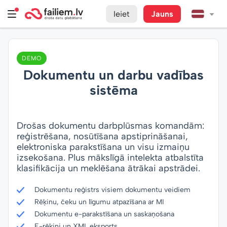
Ieiet
Jauns
DEMO
Dokumentu un darbu vadības
sistēma
Drošas dokumentu darbplūsmas komandām:
reģistrēšana, nosūtīšana apstiprināšanai,
elektroniska parakstīšana un visu izmaiņu
izsekošana. Plus mākslīgā intelekta atbalstīta
klasifikācija un meklēšana ātrākai apstrādei.
Dokumentu reģistrs visiem dokumentu veidiem
Rēķinu, čeku un līgumu atpazīšana ar MI
Dokumentu e-parakstīšana un saskaņošana
E-rēķini un XML eksports