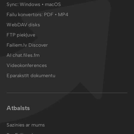
Sync:
Windows • macOS
Failu konvertors:
PDF
•
MP4
WebDAV disks
FTP piekļuve
Failiem.lv Discover
AI chat.files.fm
Videokonferences
Eparakstīt dokumentu
Atbalsts
Sazinies ar mums