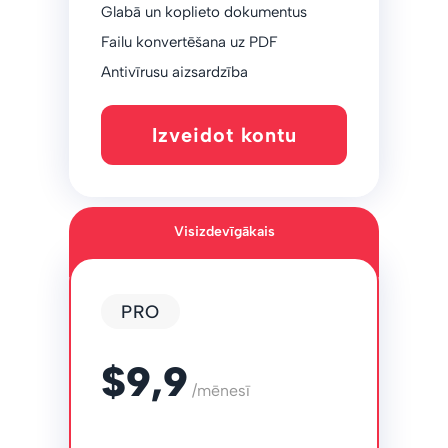
Glabā un koplieto dokumentus
Failu konvertēšana uz PDF
Antivīrusu aizsardzība
Izveidot kontu
Visizdevīgākais
PRO
$9,9
/mēnesī