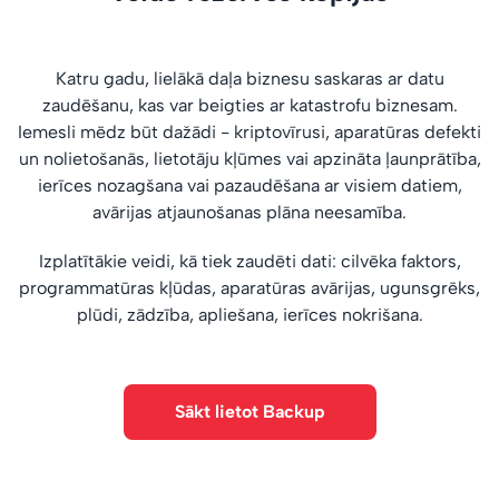
Katru gadu, lielākā daļa biznesu saskaras ar datu
zaudēšanu, kas var beigties ar katastrofu biznesam.
Iemesli mēdz būt dažādi - kriptovīrusi, aparatūras defekti
un nolietošanās, lietotāju kļūmes vai apzināta ļaunprātība,
ierīces nozagšana vai pazaudēšana ar visiem datiem,
avārijas atjaunošanas plāna neesamība.
Izplatītākie veidi, kā tiek zaudēti dati: cilvēka faktors,
programmatūras kļūdas, aparatūras avārijas, ugunsgrēks,
plūdi, zādzība, apliešana, ierīces nokrišana.
Sākt lietot Backup