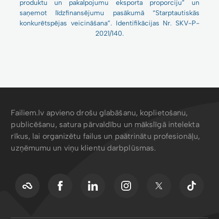
produktu un pakalpojumu eksporta proporciju” un
saņemot līdzfinansējumu pasākumā “Starptautiskās
konkurētspējas veicināšana”. Identifikācijas Nr. SKV-P-
2021/140.
Failiem.lv apvieno drošu glabāšanu, koplietošanu,
publicēšanu, satura pārvaldību un mākslīgā intelekta
rīkus, lai organizētu failus un paātrinātu profesionāļu,
uzņēmumu un viņu klientu darbplūsmas.