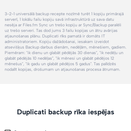
3-2-1 universālā backup recepte nozīmē turēt 1 kopiju primārajā
serverī, 1 lokālu failu kopiju savā infrastruktūrā uz sava datu
nesēja ar Files.fm Sync un trešo kopiju ar Sync/Backup paralēli
uz trešo serveri. Tas dod jums 3 failu kopijas un ātru avārijas
atjaunošanas plānu. Duplicati rīks pamatā ir domāts IT
administratoriem. Kopiju dažādošanai, iesakam izveidot
atsevišķus Backup darbus dienām, nedēļām, mēnešiem, gadiem.
Piemēram:
"ik dienu un glabāt pēdējās 30 dienas"
, "ik nedēļu un
glabāt pēdējās 10 nedēļas", "ik mēnesi un glabāt pēdējos 12
mēnešus",
"ik gadu un glabāt pēdējos 5 gadus"
. Tas palīdzēs
nodalīt kopijas, drošumam un atjaunošanas procesa ātrumam.
Duplicati backup rīka iespējas