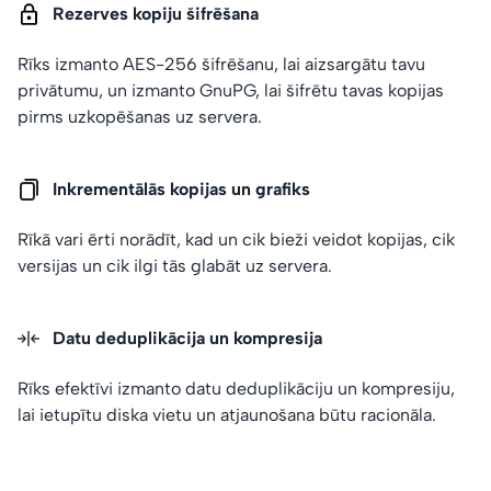
Rezerves kopiju šifrēšana
Rīks izmanto AES-256 šifrēšanu, lai aizsargātu tavu
privātumu, un izmanto GnuPG, lai šifrētu tavas kopijas
pirms uzkopēšanas uz servera.
Inkrementālās kopijas un grafiks
Rīkā vari ērti norādīt,
kad
un
cik bieži
veidot kopijas, cik
versijas
un
cik ilgi
tās glabāt uz servera.
Datu deduplikācija un kompresija
Rīks efektīvi izmanto datu deduplikāciju un kompresiju,
lai ietupītu diska vietu un atjaunošana būtu racionāla.