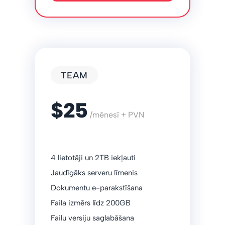
TEAM
$25
/mēnesī + PVN
4 lietotāji un 2TB iekļauti
Jaudīgāks serveru līmenis
Dokumentu e-parakstīšana
Faila izmērs līdz 200GB
Failu versiju saglabāšana