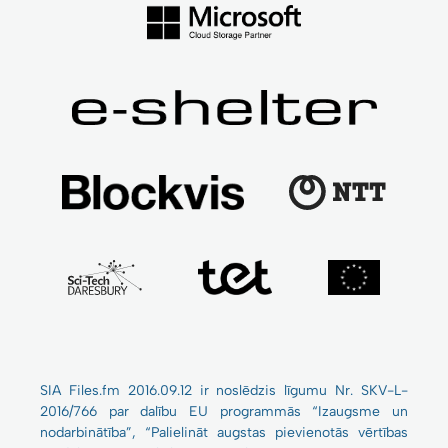
SIA Files.fm 2016.09.12 ir noslēdzis līgumu Nr. SKV-L-
2016/766 par dalību EU programmās “Izaugsme un
nodarbinātība”, “Palielināt augstas pievienotās vērtības