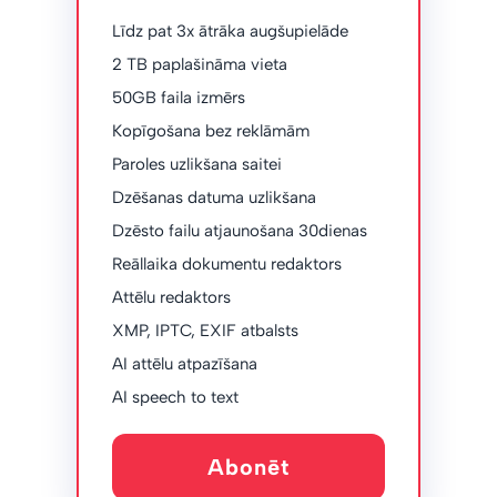
Līdz pat 3x ātrāka augšupielāde
2 TB paplašināma vieta
50GB faila izmērs
Kopīgošana bez reklāmām
Paroles uzlikšana saitei
Dzēšanas datuma uzlikšana
Dzēsto failu atjaunošana 30dienas
Reāllaika dokumentu redaktors
Attēlu redaktors
XMP, IPTC, EXIF ​​atbalsts
AI attēlu atpazīšana
AI speech to text
Abonēt