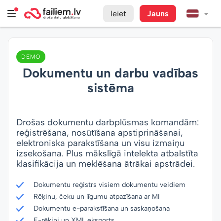
Ieiet
Jauns
DEMO
Dokumentu un darbu vadības
sistēma
Drošas dokumentu darbplūsmas komandām:
reģistrēšana, nosūtīšana apstiprināšanai,
elektroniska parakstīšana un visu izmaiņu
izsekošana. Plus mākslīgā intelekta atbalstīta
klasifikācija un meklēšana ātrākai apstrādei.
Dokumentu reģistrs visiem dokumentu veidiem
Rēķinu, čeku un līgumu atpazīšana ar MI
Dokumentu e-parakstīšana un saskaņošana
E-rēķini un XML eksports