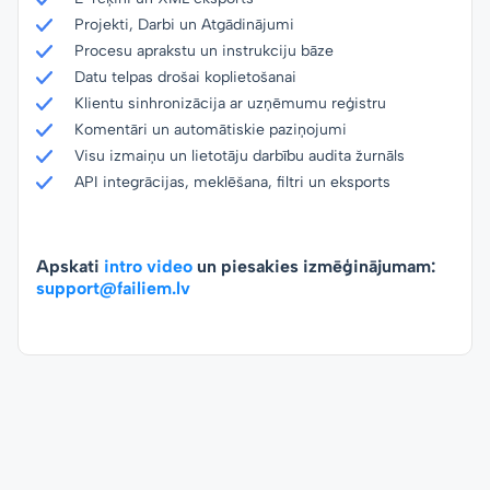
Projekti, Darbi un Atgādinājumi
Procesu aprakstu un instrukciju bāze
Datu telpas drošai koplietošanai
Klientu sinhronizācija ar uzņēmumu reģistru
Komentāri un automātiskie paziņojumi
Visu izmaiņu un lietotāju darbību audita žurnāls
API integrācijas, meklēšana, filtri un eksports
Apskati
intro video
un piesakies izmēģinājumam:
support@failiem.lv