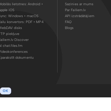
Mobilās lietotnes:
Android
•
Sazinies ar mums
Apple iOS
Par Failiem.lv
Sync:
Windows • macOS
API izstrādātājiem
Failu konvertors:
PDF
•
MP4
FAQ
WebDAV disks
Blogs
FTP piekļuve
Failiem.lv Discover
AI chat.files.fm
Videokonferences
Eparakstīt dokumentu
OK