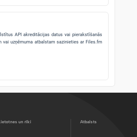
lstītus API akreditācijas datus vai pierakstīšanās
 vai uzņēmuma atbalstam sazinieties ar Files.fm
Lietotnes un rīki
Atbalsts