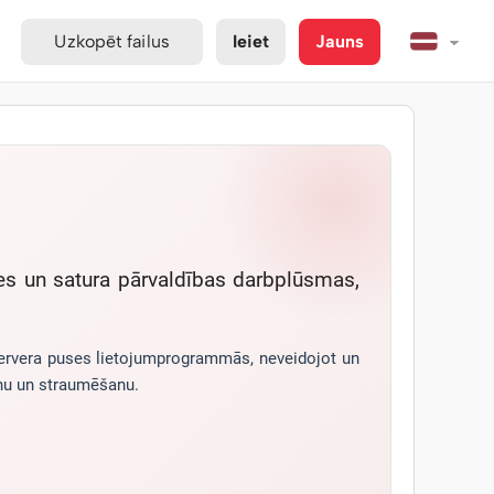
Uzkopēt failus
Ieiet
Jauns
des un satura pārvaldības darbplūsmas,
 servera puses lietojumprogrammās, neveidojot un
anu un straumēšanu.