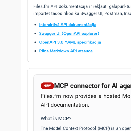
Files.fm API dokumentācijā ir iekļauti galapunktu 
importēt tādos rīkos kā Swagger UI, Postman, Ins
Interaktīvā API dokumentācija
Swagger UI (OpenAPI explorer)
OpenAPI 3.0 YAML specifikācija
Pilna Markdown API atsauce
MCP connector for AI age
NEW
Files.fm now provides a hosted Mod
API documentation.
What is MCP?
The Model Context Protocol (MCP) is an open 