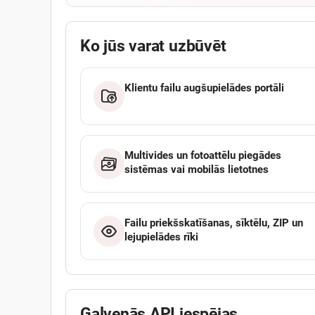
Ko jūs varat uzbūvēt
Klientu failu augšupielādes portāli
Multivides un fotoattēlu piegādes
sistēmas vai mobilās lietotnes
Failu priekšskatīšanas, sīktēlu, ZIP un
lejupielādes rīki
Galvenās API iespējas