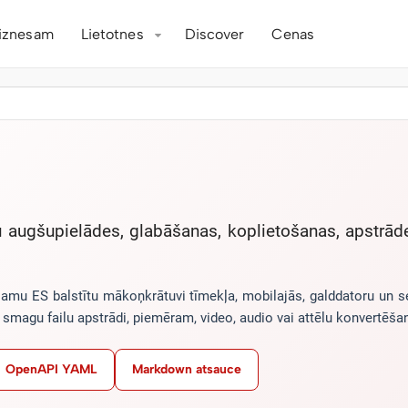
iznesam
Lietotnes
Discover
Cenas
lu augšupielādes, glabāšanas, koplietošanas, apstrā
ojamu ES balstītu mākoņkrātuvi tīmekļa, mobilajās, galddatoru un
n smagu failu apstrādi, piemēram, video, audio vai attēlu konvertēš
OpenAPI YAML
Markdown atsauce