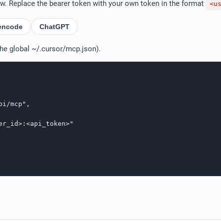
low. Replace the bearer token with your own token in the format
<u
encode
ChatGPT
the global ~/.cursor/mcp.json).
i/mcp",

r_id>:<api_token>"
