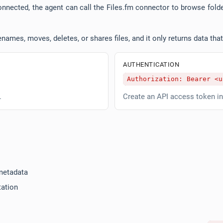
nnected, the agent can call the Files.fm connector to browse folder
enames, moves, deletes, or shares files, and it only returns data th
AUTHENTICATION
Authorization: Bearer <u
.
Create an API access token i
 metadata
ation