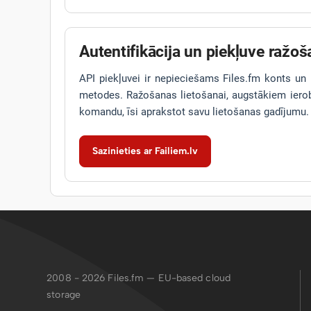
Autentifikācija un piekļuve ražoš
API piekļuvei ir nepieciešams Files.fm konts un H
metodes. Ražošanas lietošanai, augstākiem iero
komandu, īsi aprakstot savu lietošanas gadījumu.
Sazinieties ar Failiem.lv
2008 - 2026
Files.fm — EU-based cloud
storage