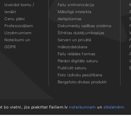
Izveidot kontu /
Failu sinhronizācija
Ienākt
Mākslīgā intelekta
Cenu plāni
darbplūsmas
Profesionāļiem
Dokumentu vadības sistēma
Uzņēmumiem
Šifrētas dublējumkopijas
Noteikumi un
Serveri un privātā
GDPR
mākoņdatošana
Failu ielādes formas
Pārdot digitālo saturu
Publicēt saturu
Foto izdruku pasūtīšana
Bergafoto drukas produkti
ot šo vietni, jūs piekrītat Failiem.lv
noteikumiem
un
sīkdatnēm.