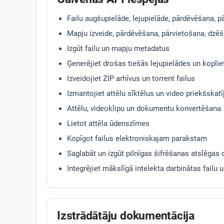
Failu augšupielāde, lejupielāde, pārdēvēšana, 
Mapju izveide, pārdēvēšana, pārvietošana, dzē
Izgūt failu un mapju metadatus
Ģenerējiet drošas tiešās lejupielādes un kopli
Izveidojiet ZIP arhīvus un torrent failus
Izmantojiet attēlu sīktēlus un video priekšskat
Attēlu, videoklipu un dokumentu konvertēšana
Lietot attēla ūdenszīmes
Kopīgot failus elektroniskajam parakstam
Saglabāt un izgūt pilnīgas šifrēšanas atslēgas 
Integrējiet mākslīgā intelekta darbinātas failu
Izstrādātāju dokumentācija