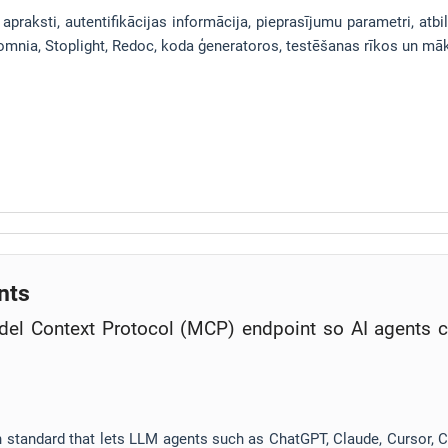
apraksti, autentifikācijas informācija, pieprasījumu parametri, atb
omnia, Stoplight, Redoc, koda ģeneratoros, testēšanas rīkos un māk
nts
el Context Protocol (MCP) endpoint so AI agents ca
standard that lets LLM agents such as ChatGPT, Claude, Cursor, 