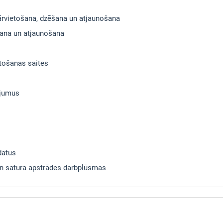
pārvietošana, dzēšana un atjaunošana
šana un atjaunošana
etošanas saites
ījumus
datus
 un satura apstrādes darbplūsmas