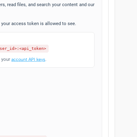
s, read files, and search your content and our
at your access token is allowed to see.
ser_id>:<api_token>
n your
.
account API keys