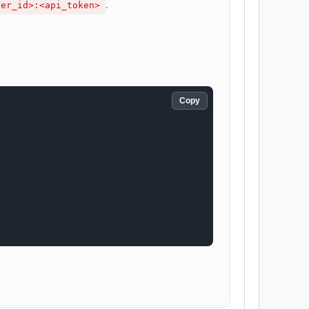
.
ser_id>:<api_token>
Copy