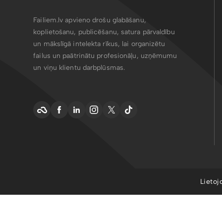
Failiem.lv apvieno drošu glabāšanu,
koplietošanu, publicēšanu, satura pārvaldību
un mākslīgā intelekta rīkus, lai organizētu
failus un paātrinātu profesionāļu, uzņēmumu
un viņu klientu darbplūsmas.
Lietoj