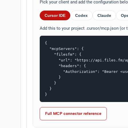
Pick your client and add the configuration be
Cursor IDE
Codex
Claude
Op
Add this to your project .cursor/mcp.json (or 
{

  "mcpServers": {

    "filesfm": {

      "url": "https://api.files.fm/ap
      "headers": {

        "Authorization": "Bearer <use
      }

    }

  }

}
Full MCP connector reference