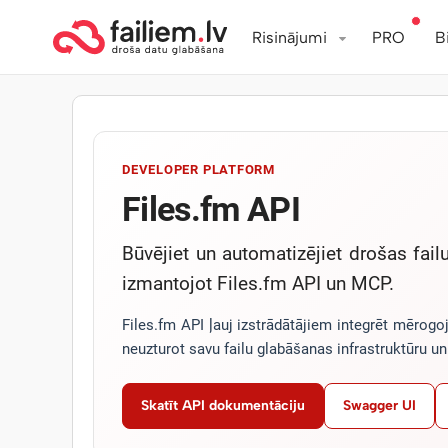
Risinājumi
PRO
B
DEVELOPER PLATFORM
Files.fm API
Būvējiet un automatizējiet drošas fai
izmantojot Files.fm API un MCP.
Files.fm API ļauj izstrādātājiem integrēt mērog
neuzturot savu failu glabāšanas infrastruktūru u
Skatīt API dokumentāciju
Swagger UI