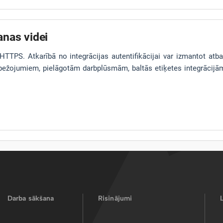
anas videi
TTPS. Atkarībā no integrācijas autentifikācijai var izmantot atba
bežojumiem, pielāgotām darbplūsmām, baltās etiķetes integrācijām
Darba sākšana
Risinājumi