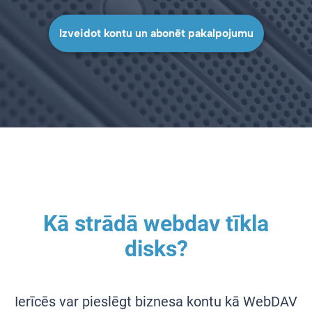
Izveidot kontu un abonēt pakalpojumu
Kā strādā webdav tīkla
disks?
Ierīcēs var pieslēgt biznesa kontu kā WebDAV