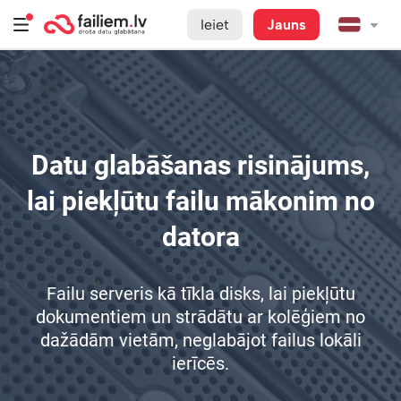
Ieiet
Jauns
Datu glabāšanas risinājums,
lai piekļūtu failu mākonim no
datora
Failu serveris kā tīkla disks, lai piekļūtu
dokumentiem un strādātu ar kolēģiem no
dažādām vietām, neglabājot failus lokāli
ierīcēs.