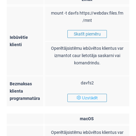
mount -t davfs https://webdav.files.fm
/mnt
Skatīt piemēru
Iebūvētie
klienti
Operētājsistēmu iebūvētos klientus var
izmantot caur lietotāja saskarni vai
komandrindu.
davfs2
Bezmaksas
klienta
Uzstādīt
programmatūra
macOS
Operētājsistēmu iebūvētos klientus var