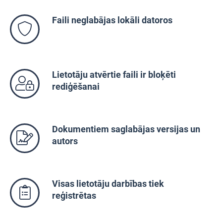
Faili neglabājas lokāli datoros
Lietotāju atvērtie faili ir bloķēti
rediģēšanai
Dokumentiem saglabājas versijas un
autors
Visas lietotāju darbības tiek
reģistrētas