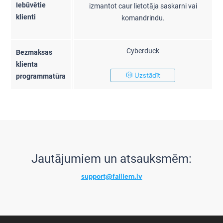
Iebūvētie
izmantot caur lietotāja saskarni vai
klienti
komandrindu.
Cyberduck
Bezmaksas
klienta
Uzstādīt
programmatūra
Jautājumiem un atsauksmēm:
support@failiem.lv